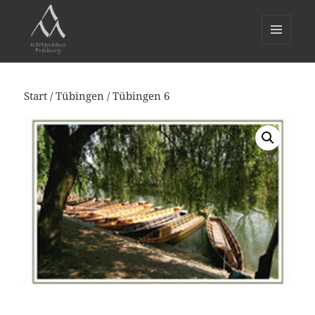
MENÜ
UND
WIDGETS
Start
/
Tübingen
/ Tübingen 6