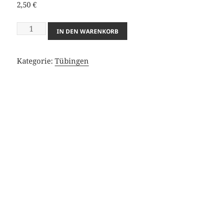
2,50
€
Tübingen
A
IN DEN WARENKORB
3
l
Menge
t
Kategorie:
Tübingen
e
r
n
a
t
i
v
e
: