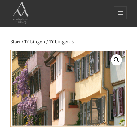
MENÜ
UND
WIDGETS
Start
/
Tübingen
/ Tübingen 3