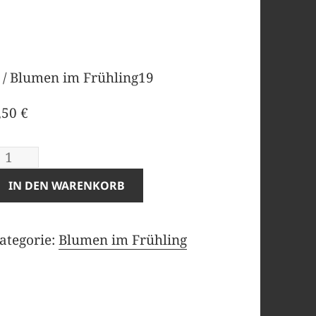
/ Blumen im Frühling19
,50
€
lumen
A
m
l
IN DEN WARENKORB
rühling19
t
enge
e
ategorie:
Blumen im Frühling
r
n
a
t