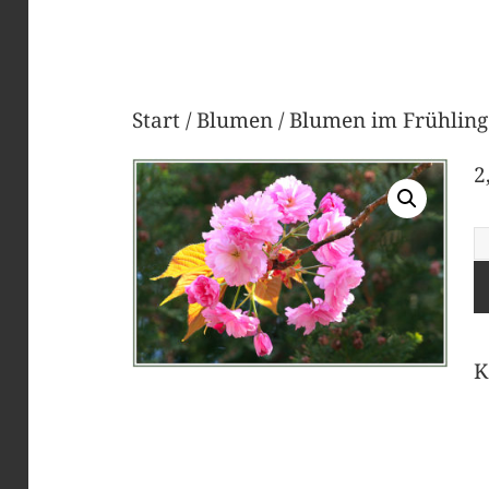
Start
/
Blumen
/
Blumen im Frühling
2
B
i
F
M
K