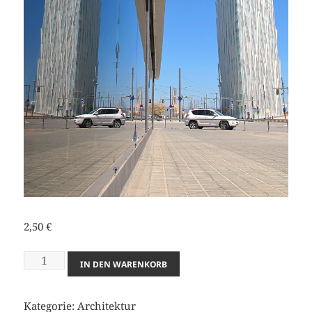
2,50
€
Architektur13
A
IN DEN WARENKORB
Menge
l
t
Kategorie:
Architektur
e